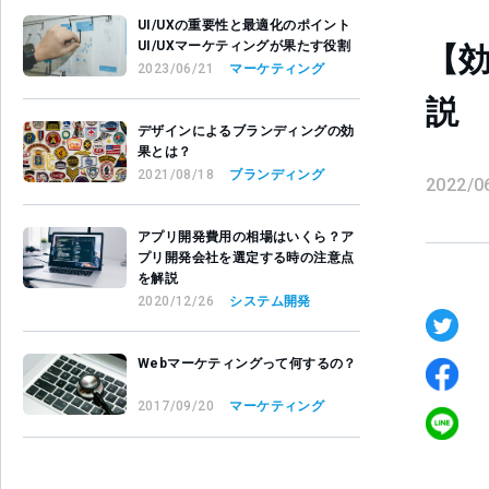
UI/UXの重要性と最適化のポイント
UI/UXマーケティングが果たす役割
【
2023/06/21
マーケティング
説
デザインによるブランディングの効
果とは？
2021/08/18
ブランディング
2022/0
アプリ開発費用の相場はいくら？ア
プリ開発会社を選定する時の注意点
を解説
2020/12/26
システム開発
Webマーケティングって何するの？
2017/09/20
マーケティング