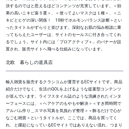
決するのではと思えるほどコンテンツが充実しています。＜効
果の高いニキビ薬５選＞、＜使ってよいマスクは１種＞、＜ニ
キビとヒゲの深い関係！ 10秒でホルモンバランス診断＞とい
ったタイトルがずらりと並びます。深刻なお肌の悩み相談に乗
ってもらえたユーザーは、サイトのセールスに付き合ってくれ
るでしょう。サイト内には「プロアクティブ＋」のバナーが設
置され、販売サイトへ飛べる仕組みになっています。
北欧 暮らしの道具店
輸入雑貨を販売するクラシコムが運営するECサイトです。商品
紹介だけでなく、生活のQOLを上げるような提案型コンテンツ
が並んでいます。ライフスタイル誌のような洗練されたインタ
ーフェースには、
＜ヘアケアのもやもや解決＞＜すき間時間で
アルバム作り＿スマホ写真を気負わず整理＞＜飾るだけで心が
なごむ雑貨＞というタイトルが。ここでは、商品を買ってく
れ、と躍起になっているECサイトではありえない流れ、つまり