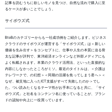
記事を読むうちに欲しいモノを見つけ、自然な流れで購入に至
るケースが多いことでしょう。
サイボウズ式
BtoBのカテゴリーからも一社成功例をご紹介します。ビジネス
クラウドのサイボウズが運営する「サイボウズ式」は＜新しい
価値を生み出す＞をコンセプトに、仕事や人生の本質に迫る骨
太な記事が評判で、東洋経済オンラインなど外部メディアにも
よく転載されます。本業のクラウド活用法、といった直接的な
内容にしなかったところがミソ。最近のタイトルは、＜介護は
テレワークで、の幻想＞＜同期の活躍を焦ってしまう君へ＞＜
なぜ、被災地に入ったICT支援がすべて失敗したのか＞でし
た。つい読みたくなるテーマ性がお手本になると共に、「サイ
ボウズ式」と社名をコンテンツ名に使っていることが、ブラン
ドの認知や向上に一役買っています。