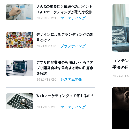
UI/UXの重要性と最適化のポイント
UI/UXマーケティングが果たす役割
2023/06/21
マーケティング
デザインによるブランディングの効
果とは？
2021/08/18
ブランディング
コンテン
アプリ開発費用の相場はいくら？ア
手法の目
プリ開発会社を選定する時の注意点
を解説
2024/01/
2020/12/26
システム開発
Webマーケティングって何するの？
2017/09/20
マーケティング