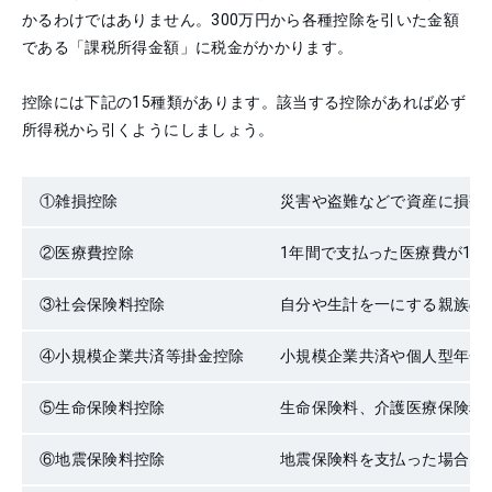
かるわけではありません。300万円から各種控除を引いた金額
である「課税所得金額」に税金がかかります。
控除には下記の15種類があります。該当する控除があれば必ず
所得税から引くようにしましょう。
①
雑損控除
災害や盗難などで資産に損害
②
医療費控除
1年間で支払った医療費が10
③
社会保険料控除
自分や生計を一にする親族の
④
小規模企業共済等掛金控除
小規模企業共済や個人型年金
⑤
生命保険料控除
生命保険料、介護医療保険料
⑥
地震保険料控除
地震保険料を支払った場合