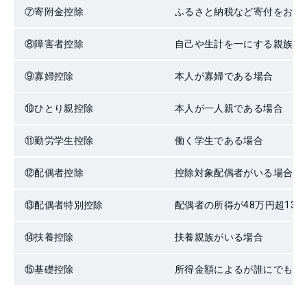
⑦
寄附金控除
ふるさと納税など寄付をおこ
⑧
障害者控除
自己や生計を一にする親族に
⑨
寡婦控除
本人が寡婦である場合
⑩
ひとり親控除
本人が一人親である場合
⑪
勤労学生控除
働く学生である場合
⑫
配偶者控除
控除対象配偶者がいる場合
⑬
配偶者特別控除
配偶者の所得が48万円超13
⑭
扶養控除
扶養親族がいる場合
⑮
基礎控除
所得金額によるが誰にでも適