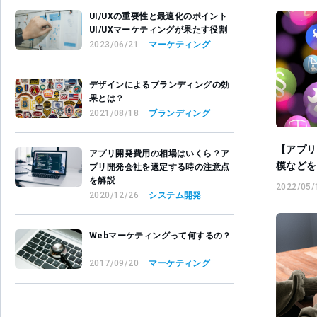
UI/UXの重要性と最適化のポイント
UI/UXマーケティングが果たす役割
2023/06/21
マーケティング
デザインによるブランディングの効
果とは？
2021/08/18
ブランディング
【アプリ
アプリ開発費用の相場はいくら？ア
模などを
プリ開発会社を選定する時の注意点
を解説
2022/05/
2020/12/26
システム開発
Webマーケティングって何するの？
2017/09/20
マーケティング