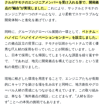
クルがテモナのエンジニアメンバーを受け入れる形で、開発拠
点の"融合"が実現しました。
これにより、サックルとテモナの
エンジニアが一つのチームとなり、より柔軟でスケーラブルな
開発体制へと進化を遂げています。
同時に、グループのグローバル展開の一環として、
ベトナム・
ハノイに「ハノイイノベーションセンター」を設立しました。
この拠点設立の背景には、テモナが以前からベトナムで若く優
秀なIT人材の採用を行っていたことが関係しています。しか
し、日本で採用しても帰国してしまうそんな課題を繰り返す中
で、「であれば、地元に開発拠点を構えてはどうか」という逆
転の発想に至りました。
現地に根ざした環境を用意することで、エンジニアたちが長期
的にキャリアを築ける場を生み出すと同時に、地方創生やグロ
ーバル人材の育成にもつながると考えています。この取り組み
は、単なる「海外拠点の開設」にとどまらず、“人材を活か
す”ことへの本気の挑戦でもあります。